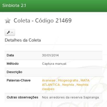
Sinbiota 2.1
Home
Coleta - Código 21469
Informações Ambientais
Coletas
Projetos
Detalhes da Coleta
Unidades Depositárias
Árvore Taxonômica
Data
30/01/2014
Atlas 2.1
Método
Captura manual.
Estatísticas
Descrição
Sobre o Sinbiota
Palavras-Chave
Araneae
,
Filogeografia
,
MATA
Login
ATLANTICA
,
Nephila
,
Nephila
clavipes
Outras observações
Nos arredores da reserva Sapiranga.