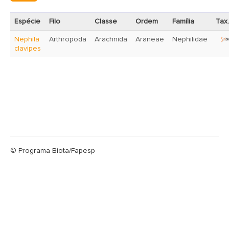
Espécie
Filo
Classe
Ordem
Família
Tax.
Nephila
Arthropoda
Arachnida
Araneae
Nephilidae
clavipes
© Programa Biota/Fapesp