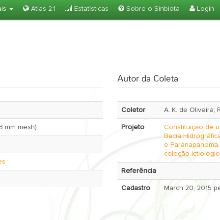
ais
Atlas 2.1
Estatísticas
Sobre o Sinbiota
Login
Autor da Coleta
Coletor
A. K. de Oliveira;
(3 mm mesh)
Projeto
Constituição de 
Bacia Hidrográfic
e Paranapanema, 
coleção ictiológic
es
Referência
Cadastro