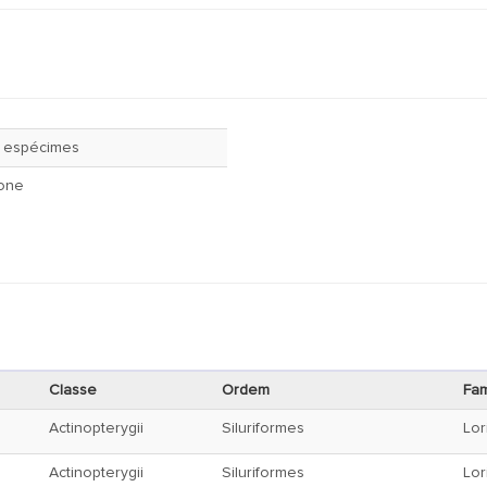
8 espécimes
one
Classe
Ordem
Fam
Actinopterygii
Siluriformes
Lor
Actinopterygii
Siluriformes
Lor