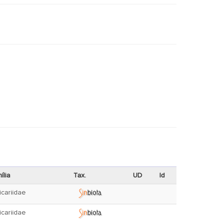
ília
Tax.
UD
Id
icariidae
icariidae