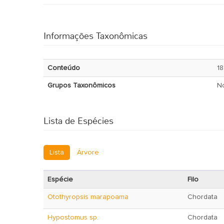
Informações Taxonômicas
Conteúdo
1
Grupos Taxonômicos
N
Lista de Espécies
Lista
Árvore
Espécie
Filo
Otothyropsis marapoama
Chordata
Hypostomus sp.
Chordata