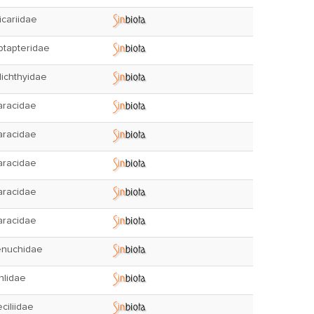
icariidae
tapteridae
lichthyidae
aracidae
aracidae
aracidae
aracidae
aracidae
enuchidae
hlidae
ciliidae