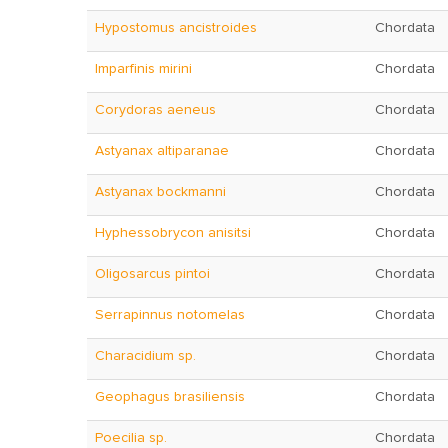
Hypostomus ancistroides
Chordata
Imparfinis mirini
Chordata
Corydoras aeneus
Chordata
Astyanax altiparanae
Chordata
Astyanax bockmanni
Chordata
Hyphessobrycon anisitsi
Chordata
Oligosarcus pintoi
Chordata
Serrapinnus notomelas
Chordata
Characidium sp.
Chordata
Geophagus brasiliensis
Chordata
Poecilia sp.
Chordata