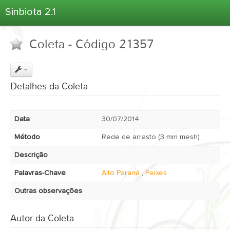
Sinbiota 2.1
Home
Coleta - Código 21357
Informações Ambientais
Coletas
Projetos
Detalhes da Coleta
Unidades Depositárias
Árvore Taxonômica
Data
30/07/2014
Atlas 2.1
Método
Rede de arrasto (3 mm mesh)
Estatísticas
Descrição
Sobre o Sinbiota
Palavras-Chave
Alto Paraná
,
Peixes
Login
Outras observações
Autor da Coleta