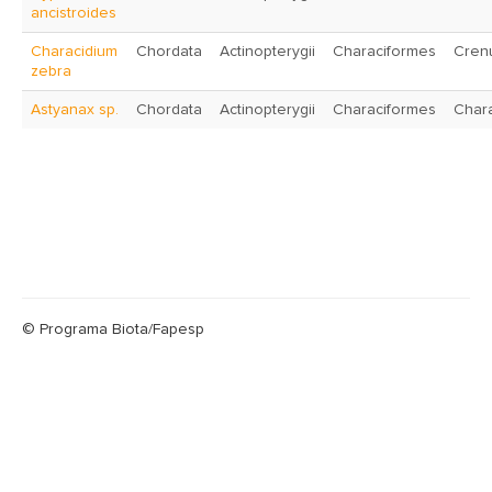
ancistroides
Characidium
Chordata
Actinopterygii
Characiformes
Cren
zebra
Astyanax sp.
Chordata
Actinopterygii
Characiformes
Char
© Programa Biota/Fapesp