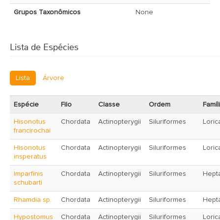
Grupos Taxonômicos
None
Lista de Espécies
Lista
Árvore
Espécie
Filo
Classe
Ordem
Famíl
Hisonotus
Chordata
Actinopterygii
Siluriformes
Loric
francirochai
Hisonotus
Chordata
Actinopterygii
Siluriformes
Loric
insperatus
Imparfinis
Chordata
Actinopterygii
Siluriformes
Hept
schubarti
Rhamdia sp.
Chordata
Actinopterygii
Siluriformes
Hept
Hypostomus
Chordata
Actinopterygii
Siluriformes
Loric