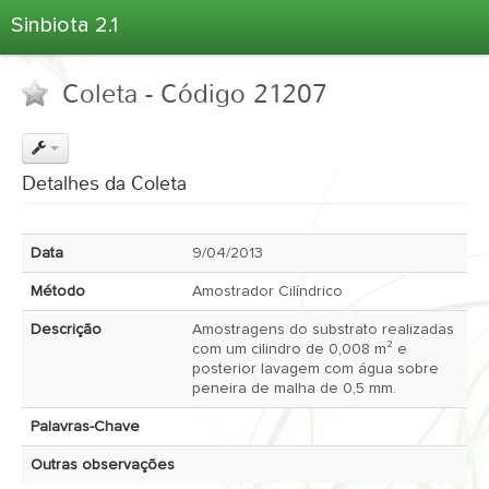
Sinbiota 2.1
Home
Coleta - Código 21207
Informações Ambientais
Coletas
Projetos
Detalhes da Coleta
Unidades Depositárias
Árvore Taxonômica
Data
9/04/2013
Atlas 2.1
Método
Amostrador Cilíndrico
Estatísticas
Descrição
Amostragens do substrato realizadas
Sobre o Sinbiota
com um cilindro de 0,008 m² e
posterior lavagem com água sobre
Login
peneira de malha de 0,5 mm.
Palavras-Chave
Outras observações