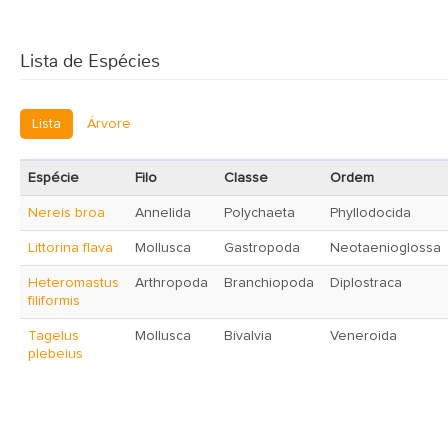
Lista de Espécies
Lista
Árvore
Espécie
Filo
Classe
Ordem
Nereis broa
Annelida
Polychaeta
Phyllodocida
Littorina flava
Mollusca
Gastropoda
Neotaenioglossa
Heteromastus
Arthropoda
Branchiopoda
Diplostraca
filiformis
Tagelus
Mollusca
Bivalvia
Veneroida
plebeius