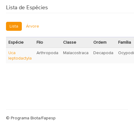
Lista de Espécies
Lista
Árvore
Espécie
Filo
Classe
Ordem
Família
Uca
Arthropoda
Malacostraca
Decapoda
Ocypod
leptodactyla
© Programa Biota/Fapesp