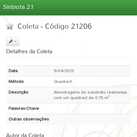
Sinbiota 2.1
Home
Coleta - Código 21206
Informações Ambientais
Coletas
Projetos
Detalhes da Coleta
Unidades Depositárias
Árvore Taxonômica
Data
9/04/2013
Atlas 2.1
Método
Quadract
Estatísticas
Descrição
Amostragens do substrato realizadas
Sobre o Sinbiota
com um quadract de 0,75 m²
Login
Palavras-Chave
Outras observações
Autor da Coleta