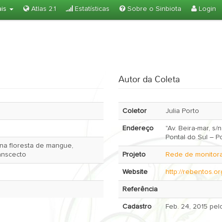
ais
Atlas 2.1
Estatísticas
Sobre o Sinbiota
Login
Autor da Coleta
Coletor
Julia Porto
Endereço
"Av. Beira-mar, s/
Pontal do Sul – P
na floresta de mangue,
ranscecto
Projeto
Rede de monitora
Website
http://rebentos.or
Referência
Cadastro