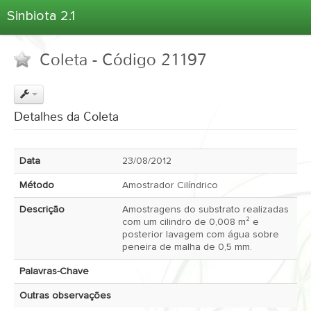
Sinbiota 2.1
Home
Coleta - Código 21197
Informações Ambientais
Coletas
Projetos
Detalhes da Coleta
Unidades Depositárias
Árvore Taxonômica
Data
23/08/2012
Atlas 2.1
Método
Amostrador Cilíndrico
Estatísticas
Descrição
Amostragens do substrato realizadas
Sobre o Sinbiota
com um cilindro de 0,008 m² e
posterior lavagem com água sobre
Login
peneira de malha de 0,5 mm.
Palavras-Chave
Outras observações