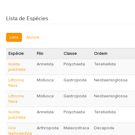
Lista de Espécies
Lista
Árvore
Espécie
Filo
Classe
Ordem
Isolda
Annelida
Polychaeta
Terebellida
pulchella
Littorina
Mollusca
Gastropoda
Neotaenioglossa
flava
Littorina
Mollusca
Gastropoda
Neotaenioglossa
flava
Isolda
Annelida
Polychaeta
Terebellida
pulchella
Uca
Arthropoda
Malacostraca
Decapoda
leptodactyla