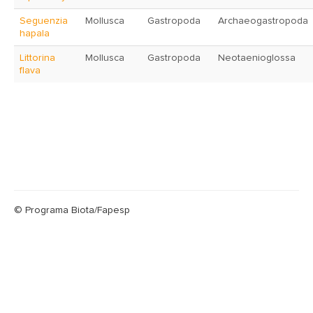
Seguenzia
Mollusca
Gastropoda
Archaeogastropoda
hapala
Littorina
Mollusca
Gastropoda
Neotaenioglossa
flava
© Programa Biota/Fapesp