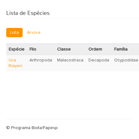
Lista de Espécies
Lista
Árvore
Espécie
Filo
Classe
Ordem
Família
Uca
Arthropoda
Malacostraca
Decapoda
Ocypodidae
thayeri
© Programa Biota/Fapesp