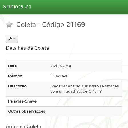
Sinbiota 2.1
Home
Coleta - Código 21169
Informações Ambientais
Coletas
Projetos
Detalhes da Coleta
Unidades Depositárias
Árvore Taxonômica
Data
25/09/2014
Atlas 2.1
Método
Quadract
Estatísticas
Descrição
Amostragens do substrato realizadas
Sobre o Sinbiota
com um quadract de 0,75 m²
Login
Palavras-Chave
Outras observações
Autor da Coleta