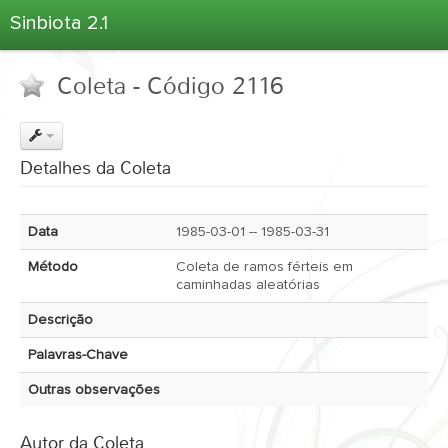
Sinbiota 2.1
Home
Coleta - Código 2116
Informações Ambientais
Coletas
Projetos
Detalhes da Coleta
Unidades Depositárias
Árvore Taxonômica
Data
1985-03-01 -- 1985-03-31
Atlas 2.1
Método
Coleta de ramos férteis em
Estatísticas
caminhadas aleatórias
Sobre o Sinbiota
Descrição
Login
Palavras-Chave
Outras observações
Autor da Coleta