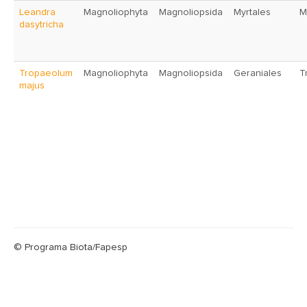
Leandra
Magnoliophyta
Magnoliopsida
Myrtales
M
dasytricha
Tropaeolum
Magnoliophyta
Magnoliopsida
Geraniales
T
majus
© Programa Biota/Fapesp