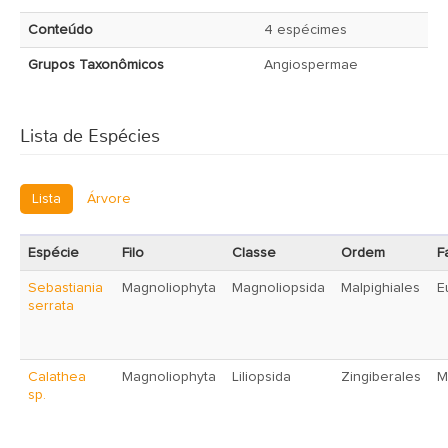
Conteúdo
4 espécimes
Grupos Taxonômicos
Angiospermae
Lista de Espécies
Lista
Árvore
Espécie
Filo
Classe
Ordem
F
Sebastiania
Magnoliophyta
Magnoliopsida
Malpighiales
E
serrata
Calathea
Magnoliophyta
Liliopsida
Zingiberales
M
sp.