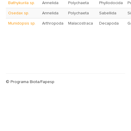
Bathykurila sp.
Annelida
Polychaeta
Phyllodocida
P
Osedax sp.
Annelida
Polychaeta
Sabellida
S
Munidopsis sp.
Arthropoda
Malacostraca
Decapoda
G
© Programa Biota/Fapesp