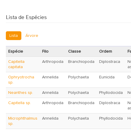
Lista de Espécies
Lista
Árvore
Espécie
Filo
Classe
Ordem
F
Capitella
Arthropoda
Branchiopoda
Diplostraca
N
capitata
a
Ophryotrocha
Annelida
Polychaeta
Eunicida
D
sp.
Neanthes sp.
Annelida
Polychaeta
Phyllodocida
N
Capitella sp.
Arthropoda
Branchiopoda
Diplostraca
N
a
Microphthalmus
Annelida
Polychaeta
Phyllodocida
H
sp.