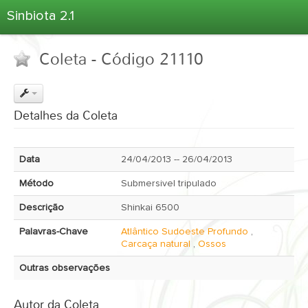
Sinbiota 2.1
Home
Coleta - Código 21110
Informações Ambientais
Coletas
Projetos
Detalhes da Coleta
Unidades Depositárias
Árvore Taxonômica
Data
24/04/2013 -- 26/04/2013
Atlas 2.1
Método
Submersivel tripulado
Estatísticas
Descrição
Shinkai 6500
Sobre o Sinbiota
Palavras-Chave
Atlântico Sudoeste Profundo
,
Login
Carcaça natural
,
Ossos
Outras observações
Autor da Coleta