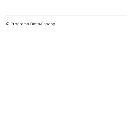
© Programa Biota/Fapesp