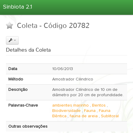
Sinbiota 2.1
Home
Coleta - Código 20782
Informações Ambientais
Coletas
Projetos
Detalhes da Coleta
Unidades Depositárias
Árvore Taxonômica
Data
10/06/2013
Atlas 2.1
Método
Amostrador Cilindrico
Estatísticas
Descrição
Amostrador Cilíndrico de 10 cm de
Sobre o Sinbiota
diâmetro por 20 cm de profundidade.
Login
Palavras-Chave
ambientes marinho
,
Bentos
,
Biodiversidade
,
Fauna
,
Fauna
Bêntica
,
fauna de areia
,
Sublitoral
Outras observações