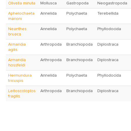
Olivella minuta
Mollusca
Gastropoda
Neogastropoda
Aphelochaeta
Annelida
Polychaeta
Terebellida
marioni
Neanthes
Annelida
Polychaeta
Phyllodocida
bruaca
Armandia
Arthropoda
Branchiopoda
Diplostraca
agilis
Armandia
Arthropoda
Branchiopoda
Diplostraca
hossfeldi
Hermundura
Annelida
Polychaeta
Phyllodocida
tricuspis
Leitoscoloplos
Arthropoda
Branchiopoda
Diplostraca
fragilis