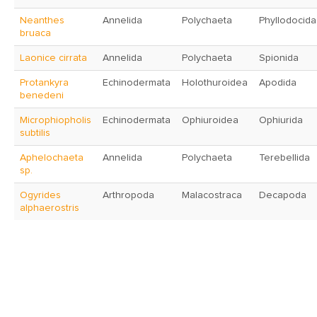
Neanthes
Annelida
Polychaeta
Phyllodocida
bruaca
Laonice cirrata
Annelida
Polychaeta
Spionida
Protankyra
Echinodermata
Holothuroidea
Apodida
benedeni
Microphiopholis
Echinodermata
Ophiuroidea
Ophiurida
subtilis
Aphelochaeta
Annelida
Polychaeta
Terebellida
sp.
Ogyrides
Arthropoda
Malacostraca
Decapoda
alphaerostris