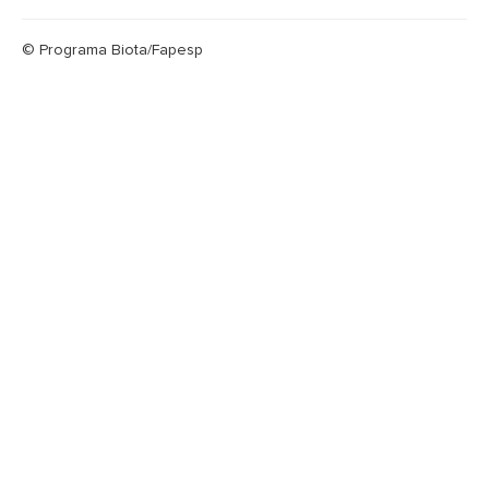
© Programa Biota/Fapesp