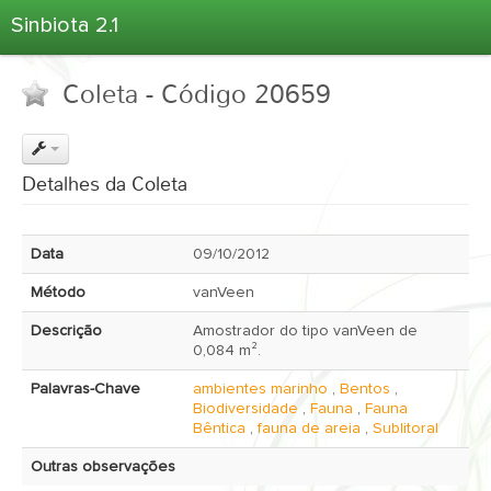
Sinbiota 2.1
Home
Coleta - Código 20659
Informações Ambientais
Coletas
Projetos
Detalhes da Coleta
Unidades Depositárias
Árvore Taxonômica
Data
09/10/2012
Atlas 2.1
Método
vanVeen
Estatísticas
Descrição
Amostrador do tipo vanVeen de
Sobre o Sinbiota
0,084 m².
Login
Palavras-Chave
ambientes marinho
,
Bentos
,
Biodiversidade
,
Fauna
,
Fauna
Bêntica
,
fauna de areia
,
Sublitoral
Outras observações