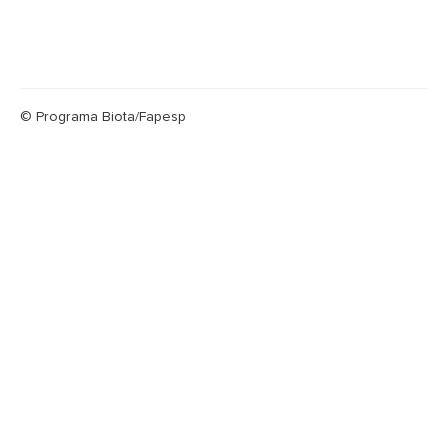
© Programa Biota/Fapesp