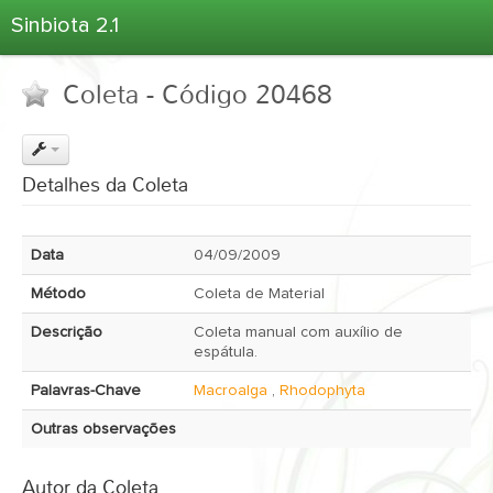
Sinbiota 2.1
Home
Coleta - Código 20468
Informações Ambientais
Coletas
Projetos
Detalhes da Coleta
Unidades Depositárias
Árvore Taxonômica
Data
04/09/2009
Atlas 2.1
Método
Coleta de Material
Estatísticas
Descrição
Coleta manual com auxílio de
Sobre o Sinbiota
espátula.
Login
Palavras-Chave
Macroalga
,
Rhodophyta
Outras observações
Autor da Coleta