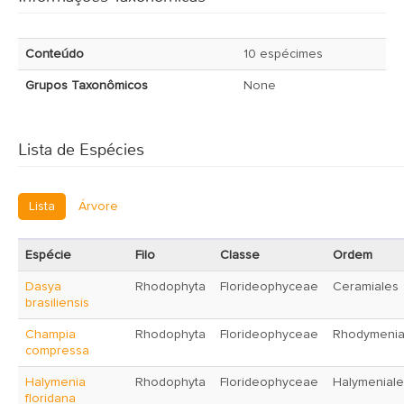
Conteúdo
10 espécimes
Grupos Taxonômicos
None
Lista de Espécies
Lista
Árvore
Espécie
Filo
Classe
Ordem
Dasya
Rhodophyta
Florideophyceae
Ceramiales
brasiliensis
Champia
Rhodophyta
Florideophyceae
Rhodymenia
compressa
Halymenia
Rhodophyta
Florideophyceae
Halymeniale
floridana