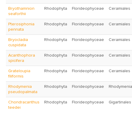
Bryothamnion
Rhodophyta
Florideophyceae
Ceramiales
seaforthii
Pterosiphonia
Rhodophyta
Florideophyceae
Ceramiales
pennata
Bryocladia
Rhodophyta
Florideophyceae
Ceramiales
cuspidata
Acanthophora
Rhodophyta
Florideophyceae
Ceramiales
spicifera
Grateloupia
Rhodophyta
Florideophyceae
Ceramiales
filiformis
Rhodymenia
Rhodophyta
Florideophyceae
Rhodymenia
pseudopalmata
Chondracanthus
Rhodophyta
Florideophyceae
Gigartinales
teedei