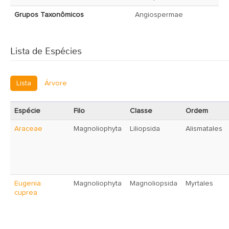
Grupos Taxonômicos
Angiospermae
Lista de Espécies
Lista
Árvore
Espécie
Filo
Classe
Ordem
Araceae
Magnoliophyta
Liliopsida
Alismatales
Eugenia
Magnoliophyta
Magnoliopsida
Myrtales
cuprea