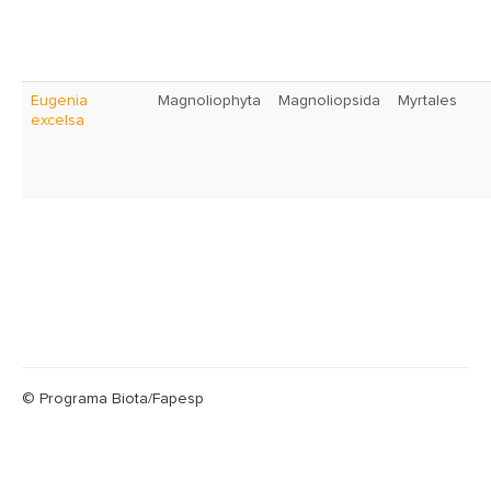
Eugenia
Magnoliophyta
Magnoliopsida
Myrtales
excelsa
© Programa Biota/Fapesp