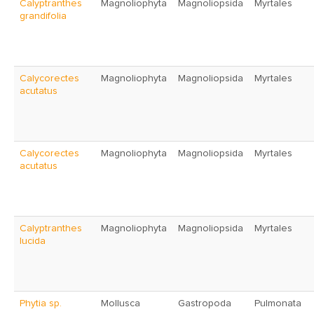
Calyptranthes
Magnoliophyta
Magnoliopsida
Myrtales
grandifolia
Calycorectes
Magnoliophyta
Magnoliopsida
Myrtales
acutatus
Calycorectes
Magnoliophyta
Magnoliopsida
Myrtales
acutatus
Calyptranthes
Magnoliophyta
Magnoliopsida
Myrtales
lucida
Phytia sp.
Mollusca
Gastropoda
Pulmonata