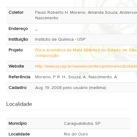
Coletor
Paulo Roberto H. Moreno, Amanda Souza, Anderso
Nascimento
Endereço
_
Instituição
Instituto de Quimica - USP
Projeto
Flora aromática da Mata Atlântica no Estado de São
composição
Website
http://www.iq.usp.br/wwwdocentes/prmoreno/biota/i
Referência
Moreno, P. R. H.; Souza, A.; Nascimento, A
Cadastro
Aug. 19, 2008 pelo usuário (mellima)
Localidade
Município
Caraguatatuba, SP
Localidade
Rio do Ouro