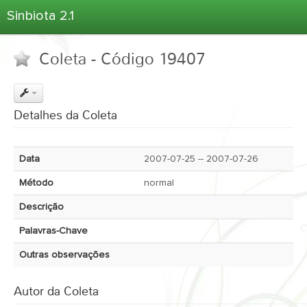
Sinbiota 2.1
Home
Coleta - Código 19407
Informações Ambientais
Coletas
Projetos
Detalhes da Coleta
Unidades Depositárias
Árvore Taxonômica
Data
2007-07-25 -- 2007-07-26
Atlas 2.1
Método
normal
Estatísticas
Descrição
Sobre o Sinbiota
Palavras-Chave
Login
Outras observações
Autor da Coleta