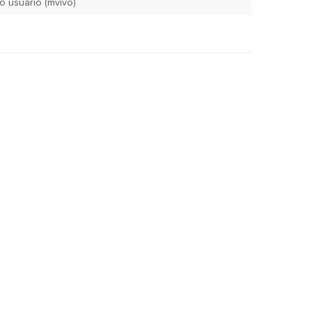
June 17, 2008 pelo usuário (mvivo)