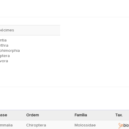
pécimes
ntia
rthra
phimorphia
ptera
vora
asse
Ordem
Família
Tax.
mmalia
Chiroptera
Molossidae