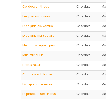
Cerdocyon thous
Chordata
Ma
Leopardus tigrinus
Chordata
Ma
Didelphis albiventris
Chordata
Ma
Didelphis marsupialis
Chordata
Ma
Nectomys squamipes
Chordata
Ma
Mus musculus
Chordata
Ma
Rattus rattus
Chordata
Ma
Cabassous tatouay
Chordata
Ma
Dasypus novemcinctus
Chordata
Ma
Euphractus sexcinctus
Chordata
Ma