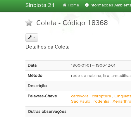
Sinbiota 2.1
Home
Informações Ambient
Coleta - Código 18368
Detalhes da Coleta
Data
1900-01-01 -- 1900-12-01
Método
rede de nebilna, tiro, armadilha
Descrição
Palavras-Chave
carnivora
,
chiroptera
,
Cingulat
São Paulo
,
rodentia
,
Xenarthr
Outras observações