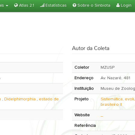
ais
Atlas 2.1
Estatísticas
Sobre o Sinbiota
Login
Autor da Coleta
Coletor
MZUSP
s
Endereço
Av. Nazaré, 481
Instituição
Museu de Zoologi
a
,
Didelphimorphia
,
estado de
Projeto
Sistemática, evo
a
brasileiro II
Website
_
Referência