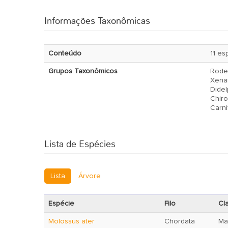
Informações Taxonômicas
Conteúdo
11 es
Grupos Taxonômicos
Rode
Xena
Didel
Chiro
Carni
Lista de Espécies
Lista
Árvore
Espécie
Filo
Cl
Molossus ater
Chordata
Ma