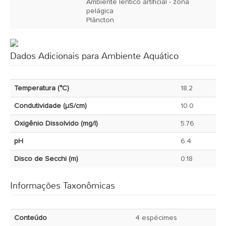
Ambiente lêntico artificial - zona
pelágica
Plâncton
Dados Adicionais para Ambiente Aquático
Temperatura (°C)
18.2
Condutividade (µS/cm)
10.0
Oxigênio Dissolvido (mg/l)
5.76
pH
6.4
Disco de Secchi (m)
0.18
Informações Taxonômicas
Conteúdo
4 espécimes