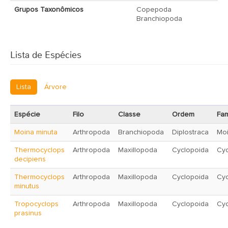
Grupos Taxonômicos
Copepoda
Branchiopoda
Lista de Espécies
Lista
Árvore
Espécie
Filo
Classe
Ordem
Fam
Moina minuta
Arthropoda
Branchiopoda
Diplostraca
Mo
Thermocyclops
Arthropoda
Maxillopoda
Cyclopoida
Cyc
decipiens
Thermocyclops
Arthropoda
Maxillopoda
Cyclopoida
Cyc
minutus
Tropocyclops
Arthropoda
Maxillopoda
Cyclopoida
Cyc
prasinus