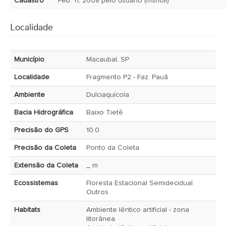
Cadastro
Feb. 11, 2008 pelo usuário (msnoll)
Localidade
Município
Macaubal, SP
Localidade
Fragmento P2 - Faz. Pauã
Ambiente
Dulciaquícola
Bacia Hidrográfica
Baixo Tietê
Precisão do GPS
10.0
Precisão da Coleta
Ponto da Coleta
Extensão da Coleta
_ m
Ecossistemas
Floresta Estacional Semidecidual
Outros
Habitats
Ambiente lêntico artificial - zona
litorânea