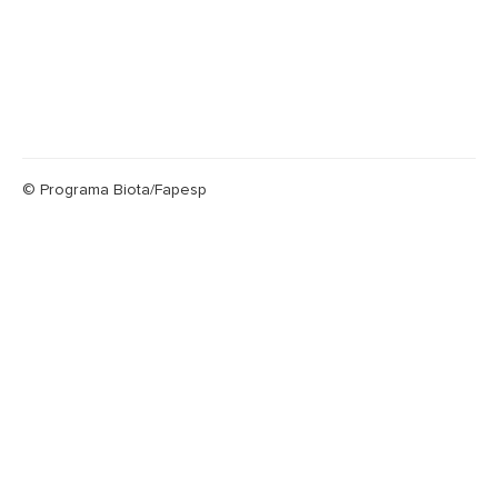
© Programa Biota/Fapesp