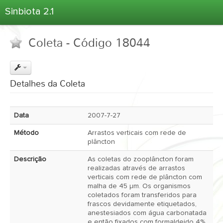
Sinbiota 2.1
Home
Coleta - Código 18044
Informações Ambientais
Coletas
Projetos
Detalhes da Coleta
Unidades Depositárias
Árvore Taxonômica
Data
2007-7-27
Atlas 2.1
Método
Arrastos verticais com rede de
Estatísticas
plâncton
Sobre o Sinbiota
Descrição
As coletas do zooplâncton foram
realizadas através de arrastos
Login
verticais com rede de plâncton com
malha de 45 µm. Os organismos
coletados foram transferidos para
frascos devidamente etiquetados,
anestesiados com água carbonatada
e então fixados com formaldeido 4%.