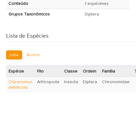
Conteúdo
1 espécimes
Grupos Taxonômicos
Diptera
Lista de Espécies
Lista
Árvore
Espécie
Filo
Classe
Ordem
Família
Chironomus
Arthropoda
Insecta
Diptera
Chironomidae
detriticola