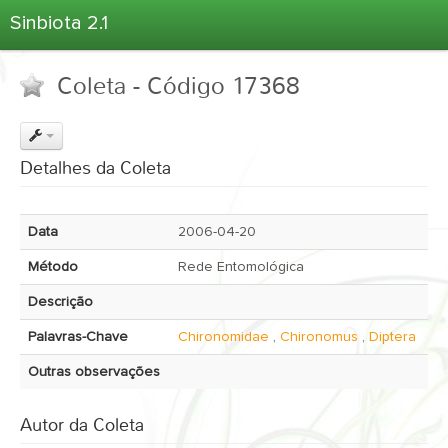
Sinbiota 2.1
Home
Coleta - Código 17368
Informações Ambientais
Coletas
Projetos
Detalhes da Coleta
Unidades Depositárias
Árvore Taxonômica
Data
2006-04-20
Atlas 2.1
Método
Rede Entomológica
Estatísticas
Descrição
Sobre o Sinbiota
Palavras-Chave
Chironomidae
,
Chironomus
,
Diptera
Login
Outras observações
Autor da Coleta