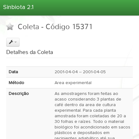
Sinbiota 2.1
Home
Coleta - Código 15371
Informações Ambientais
Coletas
Projetos
Detalhes da Coleta
Unidades Depositárias
Árvore Taxonômica
Data
2001-04-04 -- 2001-04-05
Atlas 2.1
Método
Area experimental
Estatísticas
Descrição
As amostragens foram feitas ao
Sobre o Sinbiota
acaso considerando 3 plantas de
café dentro da area de cultura
Login
experimental. Para cada planta
amostrada foram coletadas de 20 a
30 folhas e raízes. Todo o material
biológico foi acondicionado em sacos
plásticos e depositados em
recipientes adiabático até sua