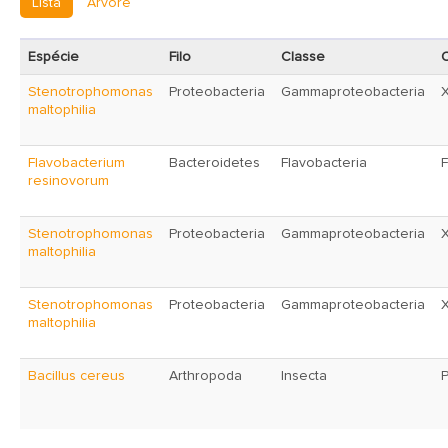
Lista
Árvore
Espécie
Filo
Classe
Stenotrophomonas
Proteobacteria
Gammaproteobacteria
maltophilia
Flavobacterium
Bacteroidetes
Flavobacteria
F
resinovorum
Stenotrophomonas
Proteobacteria
Gammaproteobacteria
maltophilia
Stenotrophomonas
Proteobacteria
Gammaproteobacteria
maltophilia
Bacillus cereus
Arthropoda
Insecta