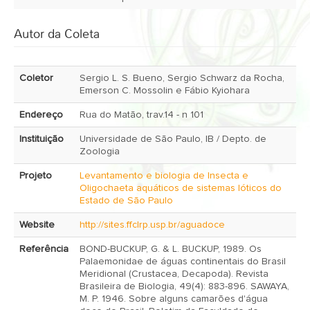
Autor da Coleta
Coletor
Sergio L. S. Bueno, Sergio Schwarz da Rocha,
Emerson C. Mossolin e Fábio Kyiohara
Endereço
Rua do Matão, trav.14 - n 101
Instituição
Universidade de São Paulo, IB / Depto. de
Zoologia
Projeto
Levantamento e biologia de Insecta e
Oligochaeta aquáticos de sistemas lóticos do
Estado de São Paulo
Website
http://sites.ffclrp.usp.br/aguadoce
Referência
BOND-BUCKUP, G. & L. BUCKUP, 1989. Os
Palaemonidae de águas continentais do Brasil
Meridional (Crustacea, Decapoda). Revista
Brasileira de Biologia, 49(4): 883-896. SAWAYA,
M. P. 1946. Sobre alguns camarões d'água