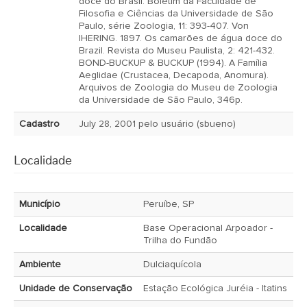
doce do Brasil. Boletim da Faculdade de
Filosofia e Ciências da Universidade de São
Paulo, série Zoologia, 11: 393-407. Von
IHERING. 1897. Os camarões de água doce do
Brazil. Revista do Museu Paulista, 2: 421-432.
BOND-BUCKUP & BUCKUP (1994). A Família
Aeglidae (Crustacea, Decapoda, Anomura).
Arquivos de Zoologia do Museu de Zoologia
da Universidade de São Paulo, 346p.
Cadastro
July 28, 2001 pelo usuário (sbueno)
Localidade
Município
Peruíbe, SP
Localidade
Base Operacional Arpoador -
Trilha do Fundão
Ambiente
Dulciaquícola
Unidade de Conservação
Estação Ecológica Juréia - Itatins