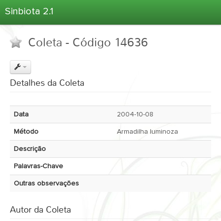
Sinbiota 2.1
Home
Coleta - Código 14636
Informações Ambientais
Coletas
Projetos
Detalhes da Coleta
Unidades Depositárias
Árvore Taxonômica
Data
2004-10-08
Atlas 2.1
Método
Armadilha luminoza
Estatísticas
Descrição
Sobre o Sinbiota
Palavras-Chave
Login
Outras observações
Autor da Coleta