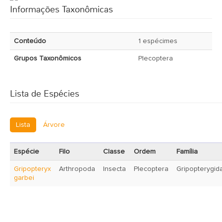
Informações Taxonômicas
Conteúdo
1 espécimes
Grupos Taxonômicos
Plecoptera
Lista de Espécies
Lista
Árvore
Espécie
Filo
Classe
Ordem
Família
Gripopteryx
Arthropoda
Insecta
Plecoptera
Gripopterygid
garbei