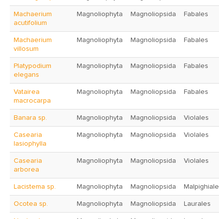
Machaerium
Magnoliophyta
Magnoliopsida
Fabales
acutifolium
Machaerium
Magnoliophyta
Magnoliopsida
Fabales
villosum
Platypodium
Magnoliophyta
Magnoliopsida
Fabales
elegans
Vatairea
Magnoliophyta
Magnoliopsida
Fabales
macrocarpa
Banara sp.
Magnoliophyta
Magnoliopsida
Violales
Casearia
Magnoliophyta
Magnoliopsida
Violales
lasiophylla
Casearia
Magnoliophyta
Magnoliopsida
Violales
arborea
Lacistema sp.
Magnoliophyta
Magnoliopsida
Malpighial
Ocotea sp.
Magnoliophyta
Magnoliopsida
Laurales