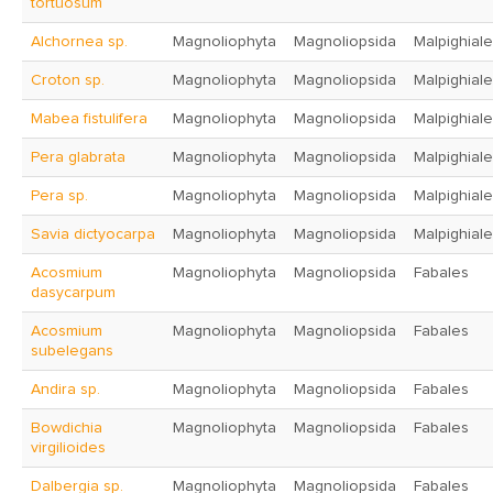
tortuosum
Alchornea sp.
Magnoliophyta
Magnoliopsida
Malpighial
Croton sp.
Magnoliophyta
Magnoliopsida
Malpighial
Mabea fistulifera
Magnoliophyta
Magnoliopsida
Malpighial
Pera glabrata
Magnoliophyta
Magnoliopsida
Malpighial
Pera sp.
Magnoliophyta
Magnoliopsida
Malpighial
Savia dictyocarpa
Magnoliophyta
Magnoliopsida
Malpighial
Acosmium
Magnoliophyta
Magnoliopsida
Fabales
dasycarpum
Acosmium
Magnoliophyta
Magnoliopsida
Fabales
subelegans
Andira sp.
Magnoliophyta
Magnoliopsida
Fabales
Bowdichia
Magnoliophyta
Magnoliopsida
Fabales
virgilioides
Dalbergia sp.
Magnoliophyta
Magnoliopsida
Fabales