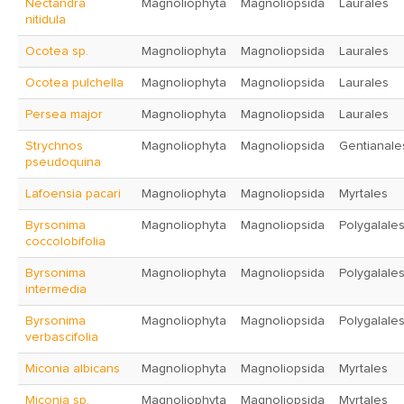
Nectandra
Magnoliophyta
Magnoliopsida
Laurales
nitidula
Ocotea sp.
Magnoliophyta
Magnoliopsida
Laurales
Ocotea pulchella
Magnoliophyta
Magnoliopsida
Laurales
Persea major
Magnoliophyta
Magnoliopsida
Laurales
Strychnos
Magnoliophyta
Magnoliopsida
Gentianale
pseudoquina
Lafoensia pacari
Magnoliophyta
Magnoliopsida
Myrtales
Byrsonima
Magnoliophyta
Magnoliopsida
Polygalale
coccolobifolia
Byrsonima
Magnoliophyta
Magnoliopsida
Polygalale
intermedia
Byrsonima
Magnoliophyta
Magnoliopsida
Polygalale
verbascifolia
Miconia albicans
Magnoliophyta
Magnoliopsida
Myrtales
Miconia sp.
Magnoliophyta
Magnoliopsida
Myrtales