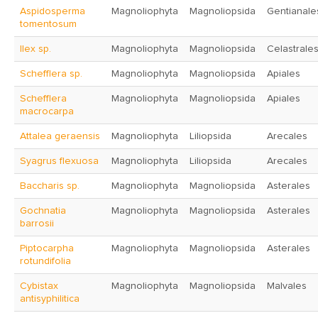
Aspidosperma
Magnoliophyta
Magnoliopsida
Gentianale
tomentosum
Ilex sp.
Magnoliophyta
Magnoliopsida
Celastrale
Schefflera sp.
Magnoliophyta
Magnoliopsida
Apiales
Schefflera
Magnoliophyta
Magnoliopsida
Apiales
macrocarpa
Attalea geraensis
Magnoliophyta
Liliopsida
Arecales
Syagrus flexuosa
Magnoliophyta
Liliopsida
Arecales
Baccharis sp.
Magnoliophyta
Magnoliopsida
Asterales
Gochnatia
Magnoliophyta
Magnoliopsida
Asterales
barrosii
Piptocarpha
Magnoliophyta
Magnoliopsida
Asterales
rotundifolia
Cybistax
Magnoliophyta
Magnoliopsida
Malvales
antisyphilitica