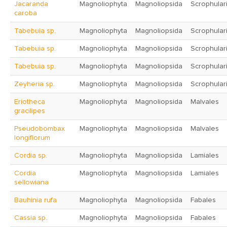
Jacaranda
Magnoliophyta
Magnoliopsida
Scrophular
caroba
Tabebuia sp.
Magnoliophyta
Magnoliopsida
Scrophular
Tabebuia sp.
Magnoliophyta
Magnoliopsida
Scrophular
Tabebuia sp.
Magnoliophyta
Magnoliopsida
Scrophular
Zeyheria sp.
Magnoliophyta
Magnoliopsida
Scrophular
Eriotheca
Magnoliophyta
Magnoliopsida
Malvales
gracilipes
Pseudobombax
Magnoliophyta
Magnoliopsida
Malvales
longiflorum
Cordia sp.
Magnoliophyta
Magnoliopsida
Lamiales
Cordia
Magnoliophyta
Magnoliopsida
Lamiales
sellowiana
Bauhinia rufa
Magnoliophyta
Magnoliopsida
Fabales
Cassia sp.
Magnoliophyta
Magnoliopsida
Fabales