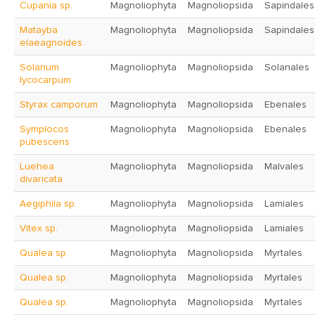
Cupania sp.
Magnoliophyta
Magnoliopsida
Sapindales
Matayba
Magnoliophyta
Magnoliopsida
Sapindales
elaeagnoides
Solanum
Magnoliophyta
Magnoliopsida
Solanales
lycocarpum
Styrax camporum
Magnoliophyta
Magnoliopsida
Ebenales
Symplocos
Magnoliophyta
Magnoliopsida
Ebenales
pubescens
Luehea
Magnoliophyta
Magnoliopsida
Malvales
divaricata
Aegiphila sp.
Magnoliophyta
Magnoliopsida
Lamiales
Vitex sp.
Magnoliophyta
Magnoliopsida
Lamiales
Qualea sp.
Magnoliophyta
Magnoliopsida
Myrtales
Qualea sp.
Magnoliophyta
Magnoliopsida
Myrtales
Qualea sp.
Magnoliophyta
Magnoliopsida
Myrtales