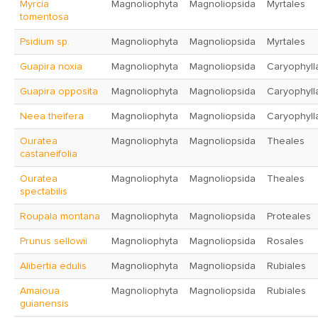
Myrcia
Magnoliophyta
Magnoliopsida
Myrtales
tomentosa
Psidium sp.
Magnoliophyta
Magnoliopsida
Myrtales
Guapira noxia
Magnoliophyta
Magnoliopsida
Caryophyll
Guapira opposita
Magnoliophyta
Magnoliopsida
Caryophyll
Neea theifera
Magnoliophyta
Magnoliopsida
Caryophyll
Ouratea
Magnoliophyta
Magnoliopsida
Theales
castaneifolia
Ouratea
Magnoliophyta
Magnoliopsida
Theales
spectabilis
Roupala montana
Magnoliophyta
Magnoliopsida
Proteales
Prunus sellowii
Magnoliophyta
Magnoliopsida
Rosales
Alibertia edulis
Magnoliophyta
Magnoliopsida
Rubiales
Amaioua
Magnoliophyta
Magnoliopsida
Rubiales
guianensis