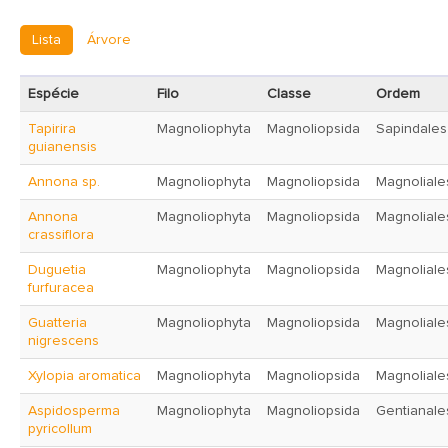
Lista
Árvore
Espécie
Filo
Classe
Ordem
Tapirira
Magnoliophyta
Magnoliopsida
Sapindales
guianensis
Annona sp.
Magnoliophyta
Magnoliopsida
Magnoliale
Annona
Magnoliophyta
Magnoliopsida
Magnoliale
crassiflora
Duguetia
Magnoliophyta
Magnoliopsida
Magnoliale
furfuracea
Guatteria
Magnoliophyta
Magnoliopsida
Magnoliale
nigrescens
Xylopia aromatica
Magnoliophyta
Magnoliopsida
Magnoliale
Aspidosperma
Magnoliophyta
Magnoliopsida
Gentianale
pyricollum