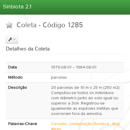
Sinbiota 2.1
Home
Coleta - Código 1285
Informações Ambientais
Coletas
Projetos
Detalhes da Coleta
Unidades Depositárias
Árvore Taxonômica
Data
1979-08-01 -- 1984-08-01
Atlas 2.1
Método
parcelas
Estatísticas
Descrição
20 parcelas de 10 m x 25 m (250 m2).
Sobre o Sinbiota
Computou-se todos os indivíduos
com diâmetro junto ao solo igual ou
Login
superior a 3cm. Registrou-se
igualmente as espécies inétitas que
ocorreram fora da amostra.
Palavras-Chave
Cerrado
,
composição florística
,
Moji
Mirim