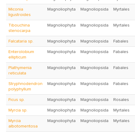
Miconia
Magnoliophyta
Magnoliopsida
Myrtales
ligustroides
Tibouchina
Magnoliophyta
Magnoliopsida
Myrtales
stenocarpa
Falcataria sp.
Magnoliophyta
Magnoliopsida
Fabales
Enterolobium
Magnoliophyta
Magnoliopsida
Fabales
ellipticum
Plathymenia
Magnoliophyta
Magnoliopsida
Fabales
reticulata
Stryphnodendron
Magnoliophyta
Magnoliopsida
Fabales
polyphyllum
Ficus sp.
Magnoliophyta
Magnoliopsida
Rosales
Myrcia sp.
Magnoliophyta
Magnoliopsida
Myrtales
Myrcia
Magnoliophyta
Magnoliopsida
Myrtales
albotomentosa