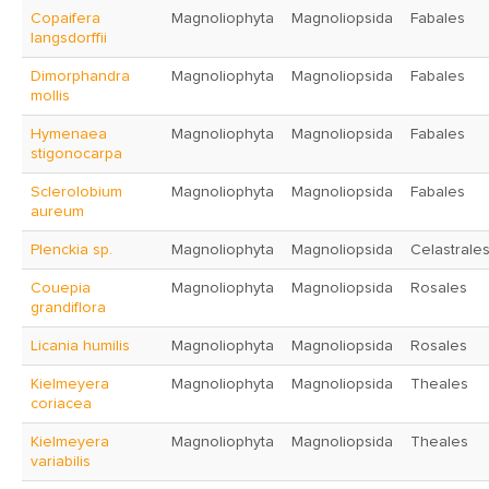
Copaifera
Magnoliophyta
Magnoliopsida
Fabales
langsdorffii
Dimorphandra
Magnoliophyta
Magnoliopsida
Fabales
mollis
Hymenaea
Magnoliophyta
Magnoliopsida
Fabales
stigonocarpa
Sclerolobium
Magnoliophyta
Magnoliopsida
Fabales
aureum
Plenckia sp.
Magnoliophyta
Magnoliopsida
Celastrale
Couepia
Magnoliophyta
Magnoliopsida
Rosales
grandiflora
Licania humilis
Magnoliophyta
Magnoliopsida
Rosales
Kielmeyera
Magnoliophyta
Magnoliopsida
Theales
coriacea
Kielmeyera
Magnoliophyta
Magnoliopsida
Theales
variabilis