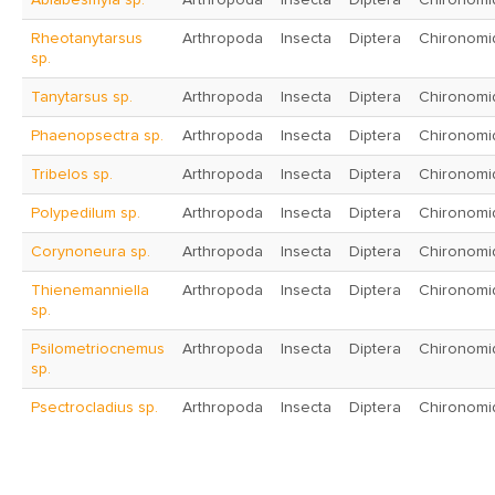
Ablabesmyia sp.
Arthropoda
Insecta
Diptera
Chironomi
Rheotanytarsus
Arthropoda
Insecta
Diptera
Chironomi
sp.
Tanytarsus sp.
Arthropoda
Insecta
Diptera
Chironomi
Phaenopsectra sp.
Arthropoda
Insecta
Diptera
Chironomi
Tribelos sp.
Arthropoda
Insecta
Diptera
Chironomi
Polypedilum sp.
Arthropoda
Insecta
Diptera
Chironomi
Corynoneura sp.
Arthropoda
Insecta
Diptera
Chironomi
Thienemanniella
Arthropoda
Insecta
Diptera
Chironomi
sp.
Psilometriocnemus
Arthropoda
Insecta
Diptera
Chironomi
sp.
Psectrocladius sp.
Arthropoda
Insecta
Diptera
Chironomi