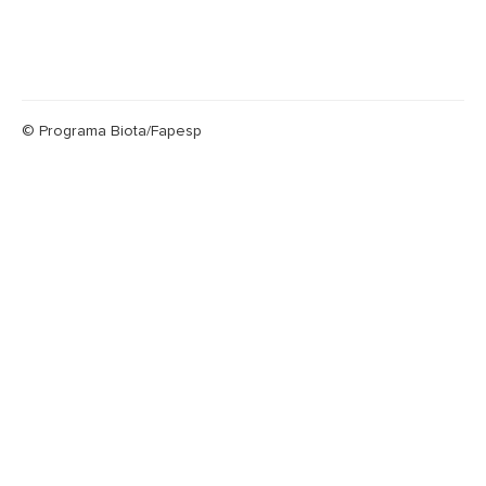
© Programa Biota/Fapesp