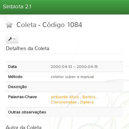
Sinbiota 2.1
Home
Coleta - Código 1084
Informações Ambientais
Coletas
Projetos
Detalhes da Coleta
Unidades Depositárias
Árvore Taxonômica
Data
2000-04-13 -- 2000-04-15
Atlas 2.1
Método
coletor suber e manual
Estatísticas
Descrição
Sobre o Sinbiota
Palavras-Chave
ambiente lótico
,
Bentos
,
Login
Chironomidae
,
Diptera
Outras observações
Autor da Coleta