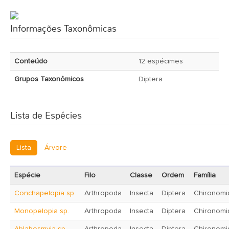
Informações Taxonômicas
Conteúdo
12 espécimes
Grupos Taxonômicos
Diptera
Lista de Espécies
Lista
Árvore
Espécie
Filo
Classe
Ordem
Família
Conchapelopia sp.
Arthropoda
Insecta
Diptera
Chironomi
Monopelopia sp.
Arthropoda
Insecta
Diptera
Chironomi