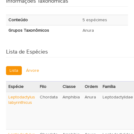
Informações Taxonômicas
Conteúdo
5 espécimes
Grupos Taxonômicos
Anura
Lista de Espécies
Lista
Árvore
Espécie
Filo
Classe
Ordem
Família
Leptodactylus
Chordata
Amphibia
Anura
Leptodactylidae
labyrinthicus