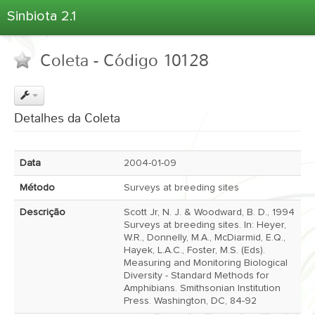
Sinbiota 2.1
Home
Coleta - Código 10128
Informações Ambientais
Coletas
Projetos
Detalhes da Coleta
Unidades Depositárias
Árvore Taxonômica
Data
2004-01-09
Atlas 2.1
Método
Surveys at breeding sites
Estatísticas
Descrição
Scott Jr, N. J. & Woodward, B. D., 1994
Sobre o Sinbiota
Surveys at breeding sites. In: Heyer,
W.R., Donnelly, M.A., McDiarmid, E.Q.,
Login
Hayek, L.A.C., Foster, M.S. (Eds).
Measuring and Monitoring Biological
Diversity - Standard Methods for
Amphibians. Smithsonian Institution
Press. Washington, DC, 84-92