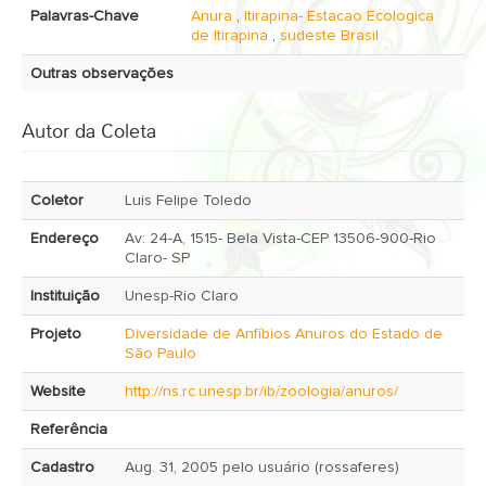
Palavras-Chave
Anura
,
Itirapina- Estacao Ecologica
de Itirapina
,
sudeste Brasil
Outras observações
Autor da Coleta
Coletor
Luis Felipe Toledo
Endereço
Av: 24-A, 1515- Bela Vista-CEP 13506-900-Rio
Claro- SP
Instituição
Unesp-Rio Claro
Projeto
Diversidade de Anfíbios Anuros do Estado de
São Paulo
Website
http://ns.rc.unesp.br/ib/zoologia/anuros/
Referência
Cadastro
Aug. 31, 2005 pelo usuário (rossaferes)