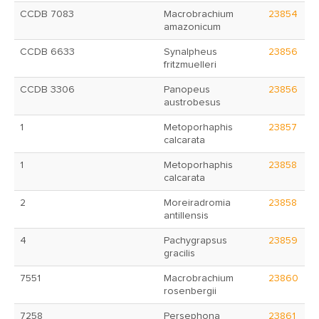
CCDB 7083
Macrobrachium
23854
amazonicum
CCDB 6633
Synalpheus
23856
fritzmuelleri
CCDB 3306
Panopeus
23856
austrobesus
1
Metoporhaphis
23857
calcarata
1
Metoporhaphis
23858
calcarata
2
Moreiradromia
23858
antillensis
4
Pachygrapsus
23859
gracilis
7551
Macrobrachium
23860
rosenbergii
7258
Persephona
23861