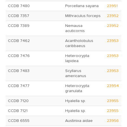
CCDB 7480
Porcellana sayana
23951
CCDB 7357
Mithraculus forceps
23952
CCDB 7389
Nemausa
23952
acuticornis
CCDB 7462
Acantholobulus
23953
caribbaeus
CCDB 7476
Heterocrypta
23953
lapidea
CCDB 7483
Scyllarus
23953
americanus
CCDB 7477
Heterocrypta
23954
granulata
CCDB 7120
Hyalella sp.
23955
CCDB 7121
Hyalella sp.
23955
CCDB 6555
Austinixa aidae
23956