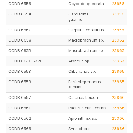
CCDB 6556
Ocypode quadrata
23956
CCDB 6554
Cardisoma
23956
guanhumi
CCDB 6560
Carpilius corallinus
23958
CCDB 6658
Macrobrachium sp.
23962
CCDB 6835
Macrobrachium sp.
23963
CCDB 6120, 6420
Alpheus sp.
23964
CCDB 6558
Clibanarius sp.
23965
CCDB 6559
Farfantepenaeus
23965
subtilis
CCDB 6557
Calcinus tibicen
23966
CCDB 6561
Pagurus criniticornis
23966
CCDB 6562
Apiomithrax sp.
23966
CCDB 6563
Synalpheus
23966