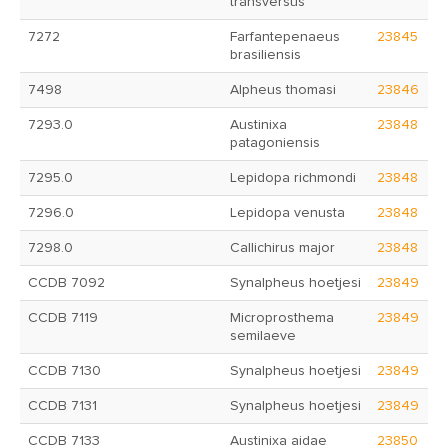
transversus
7272
Farfantepenaeus
23845
brasiliensis
7498
Alpheus thomasi
23846
7293.0
Austinixa
23848
patagoniensis
7295.0
Lepidopa richmondi
23848
7296.0
Lepidopa venusta
23848
7298.0
Callichirus major
23848
CCDB 7092
Synalpheus hoetjesi
23849
CCDB 7119
Microprosthema
23849
semilaeve
CCDB 7130
Synalpheus hoetjesi
23849
CCDB 7131
Synalpheus hoetjesi
23849
CCDB 7133
Austinixa aidae
23850