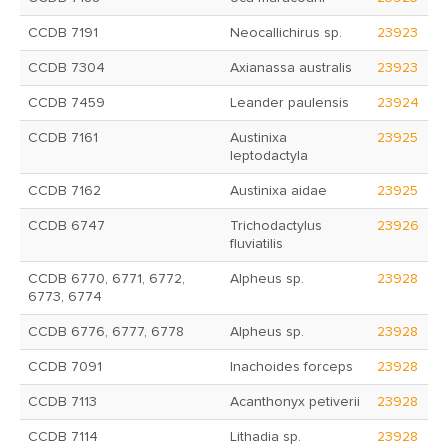
CCDB 7191
Neocallichirus sp.
23923
CCDB 7304
Axianassa australis
23923
CCDB 7459
Leander paulensis
23924
CCDB 7161
Austinixa
23925
leptodactyla
CCDB 7162
Austinixa aidae
23925
CCDB 6747
Trichodactylus
23926
fluviatilis
CCDB 6770, 6771, 6772,
Alpheus sp.
23928
6773, 6774
CCDB 6776, 6777, 6778
Alpheus sp.
23928
CCDB 7091
Inachoides forceps
23928
CCDB 7113
Acanthonyx petiverii
23928
CCDB 7114
Lithadia sp.
23928