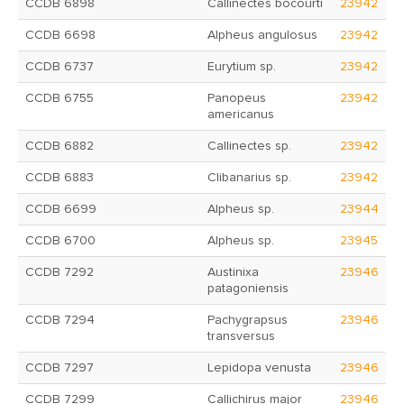
CCDB 6898
Callinectes bocourti
23942
CCDB 6698
Alpheus angulosus
23942
CCDB 6737
Eurytium sp.
23942
CCDB 6755
Panopeus
23942
americanus
CCDB 6882
Callinectes sp.
23942
CCDB 6883
Clibanarius sp.
23942
CCDB 6699
Alpheus sp.
23944
CCDB 6700
Alpheus sp.
23945
CCDB 7292
Austinixa
23946
patagoniensis
CCDB 7294
Pachygrapsus
23946
transversus
CCDB 7297
Lepidopa venusta
23946
CCDB 7299
Callichirus major
23946