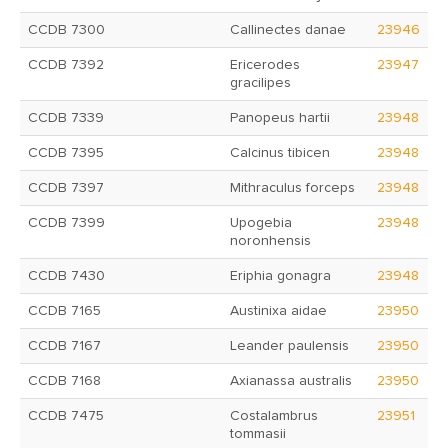
CCDB 7300
Callinectes danae
23946
CCDB 7392
Ericerodes
23947
gracilipes
CCDB 7339
Panopeus hartii
23948
CCDB 7395
Calcinus tibicen
23948
CCDB 7397
Mithraculus forceps
23948
CCDB 7399
Upogebia
23948
noronhensis
CCDB 7430
Eriphia gonagra
23948
CCDB 7165
Austinixa aidae
23950
CCDB 7167
Leander paulensis
23950
CCDB 7168
Axianassa australis
23950
CCDB 7475
Costalambrus
23951
tommasii