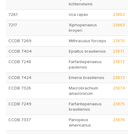
lichtensteinii
7261
Uca rapax
23862
7217
Xiphopenaeus
23863
kroyeri
CCDB 7269
Mithraculus forceps
23870
CCDB 7404
Epialtus brasiliensis
23871
CCDB 7248
Farfantepenaeus
23872
paulensis
CCDB 7424
Emeria brasiliensis
23873
CCDB 7326
Macrobrachium
23874
amazonicum
CCDB 7249
Farfantepenaeus
23875
brasiliensis
CCDB 7337
Panopeus
23876
americanus