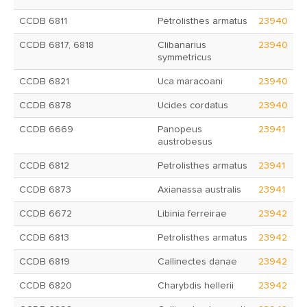
CCDB 6811
Petrolisthes armatus
23940
CCDB 6817, 6818
Clibanarius
23940
symmetricus
CCDB 6821
Uca maracoani
23940
CCDB 6878
Ucides cordatus
23940
CCDB 6669
Panopeus
23941
austrobesus
CCDB 6812
Petrolisthes armatus
23941
CCDB 6873
Axianassa australis
23941
CCDB 6672
Libinia ferreirae
23942
CCDB 6813
Petrolisthes armatus
23942
CCDB 6819
Callinectes danae
23942
CCDB 6820
Charybdis hellerii
23942