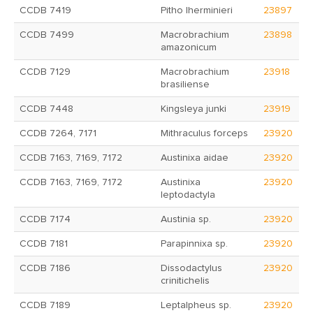
CCDB 7419
Pitho lherminieri
23897
CCDB 7499
Macrobrachium
23898
amazonicum
CCDB 7129
Macrobrachium
23918
brasiliense
CCDB 7448
Kingsleya junki
23919
CCDB 7264, 7171
Mithraculus forceps
23920
CCDB 7163, 7169, 7172
Austinixa aidae
23920
CCDB 7163, 7169, 7172
Austinixa
23920
leptodactyla
CCDB 7174
Austinia sp.
23920
CCDB 7181
Parapinnixa sp.
23920
CCDB 7186
Dissodactylus
23920
crinitichelis
CCDB 7189
Leptalpheus sp.
23920