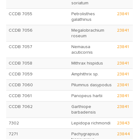
soriatum
CCDB 7055
Petrolisthes
23841
galathinus
CCDB 7056
Megalobrachium
23841
roseum
CCDB 7057
Nemausa
23841
acuticornis
CCDB 7058
Mithrax hispidus
23841
CCDB 7059
Amphithrix sp.
23841
CCDB 7060
Pilumnus dasypodus
23841
CCDB 7061
Panopeus hartii
23841
CCDB 7062
Garthiope
23841
barbadensis
7302
Lepidopa richmondi
23843
7271
Pachygrapsus
23844