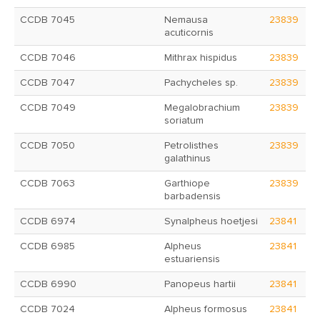
CCDB 7045
Nemausa
23839
acuticornis
CCDB 7046
Mithrax hispidus
23839
CCDB 7047
Pachycheles sp.
23839
CCDB 7049
Megalobrachium
23839
soriatum
CCDB 7050
Petrolisthes
23839
galathinus
CCDB 7063
Garthiope
23839
barbadensis
CCDB 6974
Synalpheus hoetjesi
23841
CCDB 6985
Alpheus
23841
estuariensis
CCDB 6990
Panopeus hartii
23841
CCDB 7024
Alpheus formosus
23841