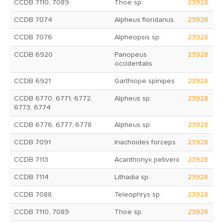
CCDB 7110, 7089
Thoe sp.
23928
CCDB 7074
Alpheus floridanus
23928
CCDB 7076
Alpheopsis sp.
23928
CCDB 6920
Panopeus
23928
occidentalis
CCDB 6921
Garthiope spinipes
23928
CCDB 6770, 6771, 6772,
Alpheus sp.
23928
6773, 6774
CCDB 6776, 6777, 6778
Alpheus sp.
23928
CCDB 7091
Inachoides forceps
23928
CCDB 7113
Acanthonyx petiverii
23928
CCDB 7114
Lithadia sp.
23928
CCDB 7088
Teleophrys sp.
23928
CCDB 7110, 7089
Thoe sp.
23928