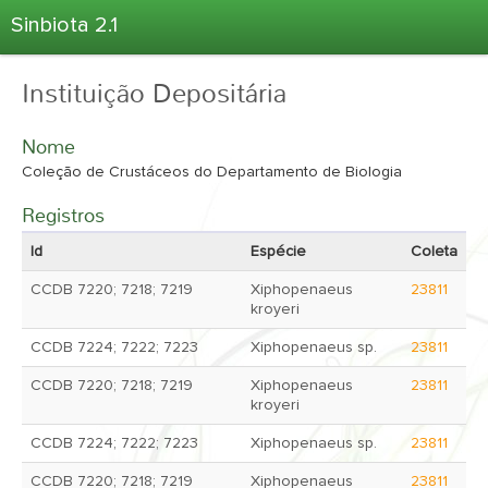
Sinbiota 2.1
Home
Instituição Depositária
Informações Ambientais
Coletas
Nome
Projetos
Coleção de Crustáceos do Departamento de Biologia
Unidades Depositárias
Registros
Árvore Taxonômica
Id
Espécie
Coleta
Atlas 2.1
CCDB 7220; 7218; 7219
Xiphopenaeus
23811
kroyeri
Estatísticas
Sobre o Sinbiota
CCDB 7224; 7222; 7223
Xiphopenaeus sp.
23811
Login
CCDB 7220; 7218; 7219
Xiphopenaeus
23811
kroyeri
CCDB 7224; 7222; 7223
Xiphopenaeus sp.
23811
CCDB 7220; 7218; 7219
Xiphopenaeus
23811