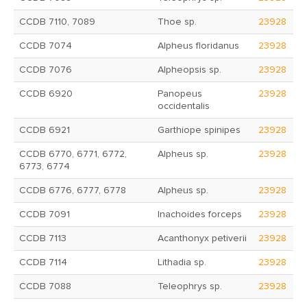
CCDB 7110, 7089
Thoe sp.
23928
CCDB 7074
Alpheus floridanus
23928
CCDB 7076
Alpheopsis sp.
23928
CCDB 6920
Panopeus
23928
occidentalis
CCDB 6921
Garthiope spinipes
23928
CCDB 6770, 6771, 6772,
Alpheus sp.
23928
6773, 6774
CCDB 6776, 6777, 6778
Alpheus sp.
23928
CCDB 7091
Inachoides forceps
23928
CCDB 7113
Acanthonyx petiverii
23928
CCDB 7114
Lithadia sp.
23928
CCDB 7088
Teleophrys sp.
23928