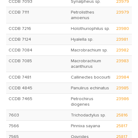
CCDB 7093
Synalpheus sp.
23979
CCDB 7111
Petrolisthes
23979
amoenus
CCDB 7216
Holothuriophilus sp.
23980
CCDB 7124
Hyalella sp.
23981
CCDB 7084
Macrobrachium sp.
23982
CCDB 7085
Macrobrachium
23983
acanthurus
CCDB 7481
Callinectes bocourti
23984
CCDB 4845
Panulirus echinatus
23985
CCDB 7465
Petrochirus
23986
diogenes
7603
Trichodactylus sp.
25816
7566
Pinnixa sayana
25817
7565
Ogyrides
25817