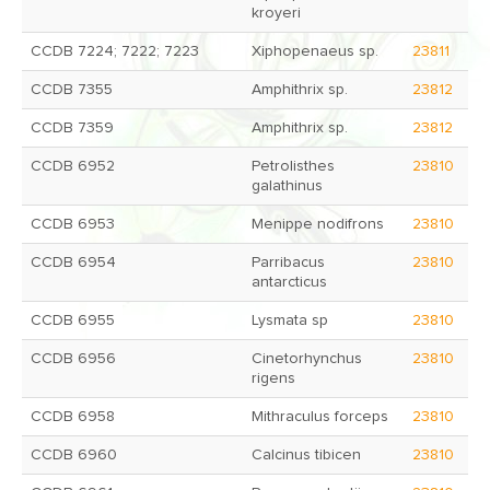
kroyeri
CCDB 7224; 7222; 7223
Xiphopenaeus sp.
23811
CCDB 7355
Amphithrix sp.
23812
CCDB 7359
Amphithrix sp.
23812
CCDB 6952
Petrolisthes
23810
galathinus
CCDB 6953
Menippe nodifrons
23810
CCDB 6954
Parribacus
23810
antarcticus
CCDB 6955
Lysmata sp
23810
CCDB 6956
Cinetorhynchus
23810
rigens
CCDB 6958
Mithraculus forceps
23810
CCDB 6960
Calcinus tibicen
23810