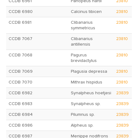
CCDB 6961
Panopeus hartii
23810
CCDB 6980
Calcinus tibicen
23810
CCDB 6981
Clibanarius
23810
symmetricus
CCDB 7067
Clibanarius
23810
antillensis
CCDB 7068
Pagurus
23810
brevidactylus
CCDB 7069
Plagusia depressa
23810
CCDB 7070
Mithrax hispidus
23810
CCDB 6982
Synalpheus hoetjesi
23839
CCDB 6983
Synalpheus sp.
23839
CCDB 6984
Pilumnus sp.
23839
CCDB 6986
Alpheus sp.
23839
CCDB 6987
Menippe nodifrons
23839