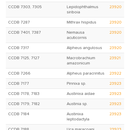
CCDB 7303, 7305
Lepidophthalmus
23920
siriboia
CCDB 7287
Mithrax hispidus
23920
CCDB 7401, 7387
Nemausa
23920
acuticornis
CCDB 7317
Alpheus angulosus
23920
CCDB 7125, 7127
Macrobrachium
23921
amazonicum
CCDB 7266
Alpheus paracrinitus
23922
CCDB 7177
Pinnixa sp.
23923
CCDB 7178, 7183
Austinixa aidae
23923
CCDB 7179, 7182
Austinia sp.
23923
CCDB 7184
Austinixa
23923
leptodactyla
CCDB 7188
Uca maracoani
23923