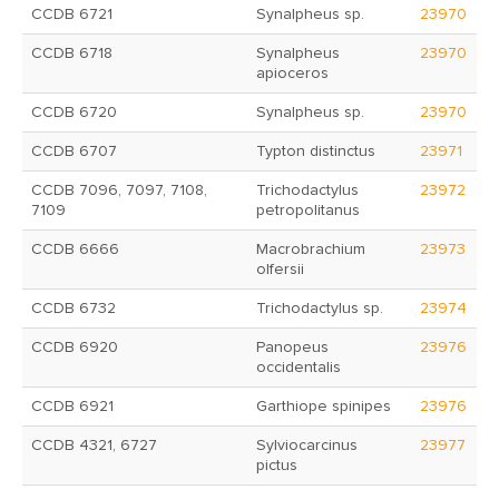
CCDB 6721
Synalpheus sp.
23970
CCDB 6718
Synalpheus
23970
apioceros
CCDB 6720
Synalpheus sp.
23970
CCDB 6707
Typton distinctus
23971
CCDB 7096, 7097, 7108,
Trichodactylus
23972
7109
petropolitanus
CCDB 6666
Macrobrachium
23973
olfersii
CCDB 6732
Trichodactylus sp.
23974
CCDB 6920
Panopeus
23976
occidentalis
CCDB 6921
Garthiope spinipes
23976
CCDB 4321, 6727
Sylviocarcinus
23977
pictus