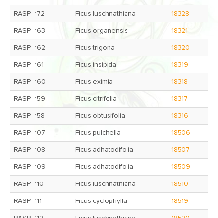
RASP_172
Ficus luschnathiana
18328
RASP_163
Ficus organensis
18321
RASP_162
Ficus trigona
18320
RASP_161
Ficus insipida
18319
RASP_160
Ficus eximia
18318
RASP_159
Ficus citrifolia
18317
RASP_158
Ficus obtusifolia
18316
RASP_107
Ficus pulchella
18506
RASP_108
Ficus adhatodifolia
18507
RASP_109
Ficus adhatodifolia
18509
RASP_110
Ficus luschnathiana
18510
RASP_111
Ficus cyclophylla
18519