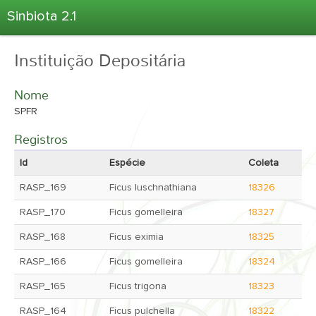
Sinbiota 2.1
Home
Instituição Depositária
Informações Ambientais
Coletas
Nome
Projetos
SPFR
Unidades Depositárias
Registros
Árvore Taxonômica
Id
Espécie
Coleta
Atlas 2.1
RASP_169
Ficus luschnathiana
18326
Estatísticas
RASP_170
Ficus gomelleira
18327
Sobre o Sinbiota
RASP_168
Ficus eximia
18325
Login
RASP_166
Ficus gomelleira
18324
RASP_165
Ficus trigona
18323
RASP_164
Ficus pulchella
18322