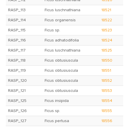
RASP_112
Ficus luschnathiana
18520
RASP_113
Ficus luschnathiana
18521
RASP_114
Ficus organensis
18522
RASP_115
Ficus sp.
18523
RASP_116
Ficus adhatodifolia
18524
RASP_117
Ficus luschnathiana
18525
RASP_118
Ficus obtusiuscula
18550
RASP_119
Ficus obtusiuscula
18551
RASP_120
Ficus obtusiuscula
18552
RASP_121
Ficus obtusiuscula
18553
RASP_125
Ficus insipida
18554
RASP_126
Ficus sp.
18555
RASP_127
Ficus pertusa
18556