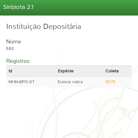
Sinbiota 2.1
Home
Instituição Depositária
Informações Ambientais
Coletas
Nome
Projetos
592
Unidades Depositárias
Registros
Árvore Taxonômica
Id
Espécie
Coleta
Atlas 2.1
MHN-BPO-ST
Eunice rubra
9575
Estatísticas
Sobre o Sinbiota
Login