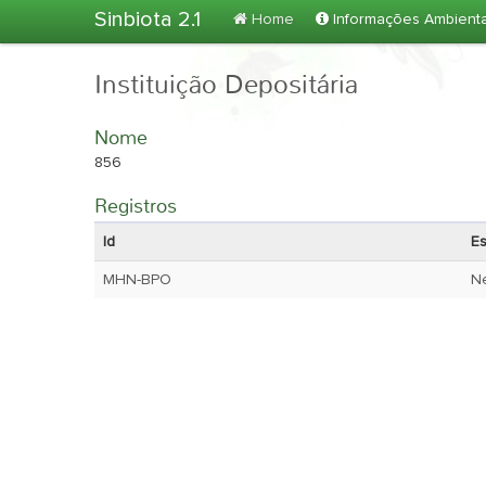
Sinbiota 2.1
Home
Informações Ambient
Instituição Depositária
Nome
856
Registros
Id
E
MHN-BPO
Ne