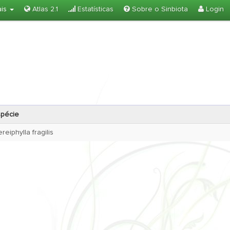
ais
Atlas 2.1
Estatísticas
Sobre o Sinbiota
Login
spécie
reiphylla fragilis