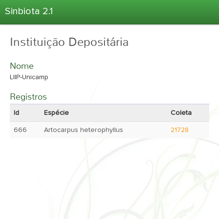
Sinbiota 2.1
Home
Instituição Depositária
Informações Ambientais
Coletas
Nome
Projetos
LIIP-Unicamp
Unidades Depositárias
Registros
Árvore Taxonômica
Id
Espécie
Coleta
Atlas 2.1
666
Artocarpus heterophyllus
21728
Estatísticas
Sobre o Sinbiota
Login