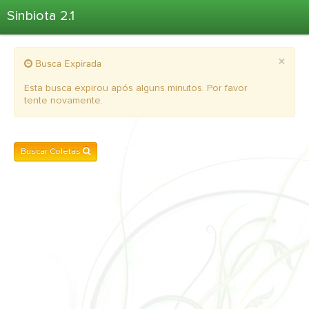
Sinbiota 2.1
Home
×
Busca Expirada
Informações Ambientais
Coletas
Esta busca expirou após alguns minutos. Por favor
tente novamente.
Projetos
Unidades Depositárias
Árvore Taxonômica
Buscar Coletas
Atlas 2.1
Estatísticas
Sobre o Sinbiota
Login