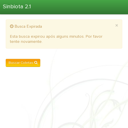
Sinbiota 2.1
Home
×
Busca Expirada
Informações Ambientais
Coletas
Esta busca expirou após alguns minutos. Por favor
tente novamente.
Projetos
Unidades Depositárias
Árvore Taxonômica
Buscar Coletas
Atlas 2.1
Estatísticas
Sobre o Sinbiota
Login