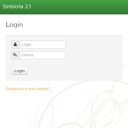
Sinbiota 2.1
Home
Login
Informações Ambientais
Coletas
Projetos
Unidades Depositárias
Árvore Taxonômica
Atlas 2.1
Estatísticas
Esqueceu a sua senha?
Sobre o Sinbiota
Login