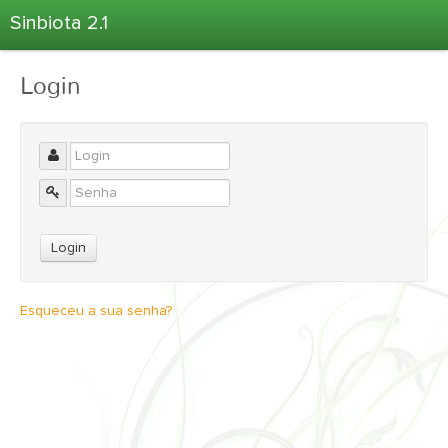
Sinbiota 2.1
Home
Login
Informações Ambientais
Coletas
Projetos
Unidades Depositárias
Árvore Taxonômica
Atlas 2.1
Estatísticas
Esqueceu a sua senha?
Sobre o Sinbiota
Login