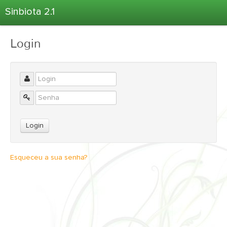
Sinbiota 2.1
Home
Login
Informações Ambientais
Coletas
Projetos
Unidades Depositárias
Árvore Taxonômica
Atlas 2.1
Estatísticas
Esqueceu a sua senha?
Sobre o Sinbiota
Login