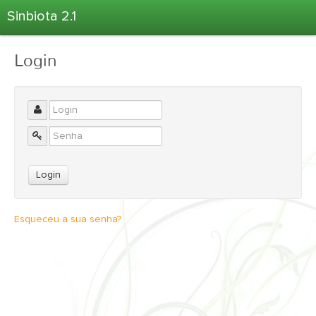
Sinbiota 2.1
Home
Login
Informações Ambientais
Coletas
Projetos
Unidades Depositárias
Árvore Taxonômica
Atlas 2.1
Estatísticas
Esqueceu a sua senha?
Sobre o Sinbiota
Login