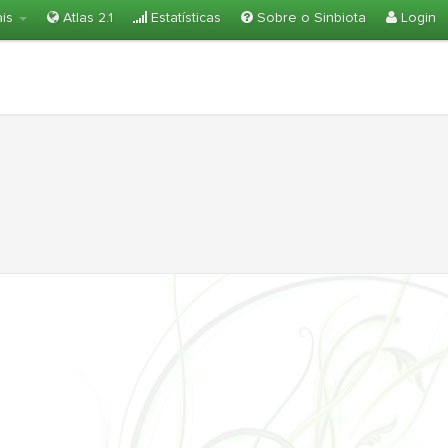
ais
Atlas 2.1
Estatísticas
Sobre o Sinbiota
Login