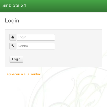
Sinbiota 2.1
Home
Login
Informações Ambientais
Coletas
Projetos
Unidades Depositárias
Árvore Taxonômica
Atlas 2.1
Estatísticas
Esqueceu a sua senha?
Sobre o Sinbiota
Login