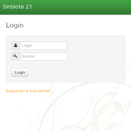
Sinbiota 2.1
Home
Login
Informações Ambientais
Coletas
Projetos
Unidades Depositárias
Árvore Taxonômica
Atlas 2.1
Estatísticas
Esqueceu a sua senha?
Sobre o Sinbiota
Login