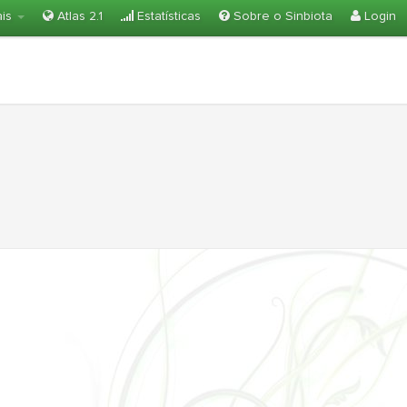
ais
Atlas 2.1
Estatísticas
Sobre o Sinbiota
Login