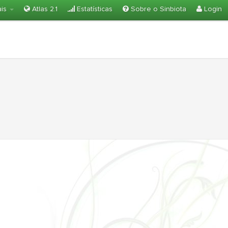
ais
Atlas 2.1
Estatísticas
Sobre o Sinbiota
Login