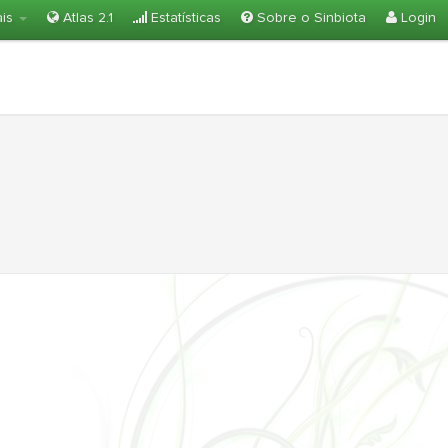
ais
Atlas 2.1
Estatísticas
Sobre o Sinbiota
Login