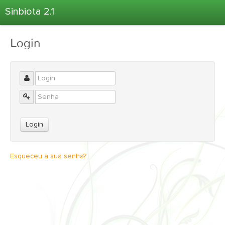
Sinbiota 2.1
Home
Login
Informações Ambientais
Coletas
Projetos
Unidades Depositárias
Árvore Taxonômica
Atlas 2.1
Estatísticas
Esqueceu a sua senha?
Sobre o Sinbiota
Login